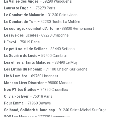
La Vallée des Anges
– 59290 Wasquehal
Laurette Fugain
– 75279 Paris
Le Combat de Malaurie
– 31240 Saint-Jean
Le Combat de Tom
– 42230 Roche La Molière
Le courageux combat d'Antoine
- 88800 Remoncourt
Le rêve des lucioles
- 69290 Craponne
L’Envol
– 75019 Paris
Le petit soleil de Seillans
- 83440 Seillans
Le Sourire de Lucie
– 59400 Cambrai
Léa et les Enfants Malades
– 83490 Le Muy
Les Lutins du Phoenix
– 71100 Chalon-Sur-Saône
Liv & Lumière
– 69760 Limonest
Monaco Liver Disorder
– 98000 Monaco
Nos P'tites Étoiles
– 74350 Cruseilles
Olivia For Ever
– 75018 Paris
Pour Emma
– 71960 Davaye
Solhand, Solidarité Handicap
– 91240 Saint-Michel Sur Orge
SOS Les Mamans
– 277230 Longperrier