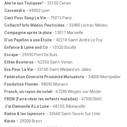
Alerte aux Toxiques!
– 33150 Cenon
Cassandra
– 69002 Lyon
Cent Pour Sang La Vie
– 75013 Paris
Collectif Info Médoc Pesticides
– 33480 Listrac-Médoc
Compagnie après la pluie
- 13011 Marseille
D’un Papillon à une Étoile
– 42210 Saint-André Le Puy
Enfance & Lyme and Co
– 10320 Bouilly
Escape
– 29590 Pont De Buis
Ethan Bouteraa
– 62350 Saint-Venan
Eva Pour La Vie
– 33160 Saint-Médard en Jalles
Fédération Diversité Proximité Mutualiste
– 34000 Montpellier
Fondation Flavien
- 98000 Monaco
Franck, un rayon de soleil
- 67290 Wingen-sur-Moder
FREM (Faire rêver les enfants malades)
- 47300 BIAS
J’ai Demandé À La Lune
– 68150, Ribeauville
Kaëna & les lapinours
– 33660 Saint-Seurin Sur L’Isle
Kérès
– 29200 Brest