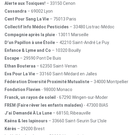
Alerte aux Toxiques!
– 33150 Cenon
Cassandra
– 69002 Lyon
Cent Pour Sang La Vie
– 75013 Paris
Collectif Info Médoc Pesticides
– 33480 Listrac-Médoc
Compagnie après la pluie
- 13011 Marseille
D’un Papillon à une Étoile
– 42210 Saint-André Le Puy
Enfance & Lyme and Co
– 10320 Bouilly
Escape
– 29590 Pont De Buis
Ethan Bouteraa
– 62350 Saint-Venan
Eva Pour La Vie
– 33160 Saint-Médard en Jalles
Fédération Diversité Proximité Mutualiste
– 34000 Montpellier
Fondation Flavien
- 98000 Monaco
Franck, un rayon de soleil
- 67290 Wingen-sur-Moder
FREM (Faire rêver les enfants malades)
- 47300 BIAS
J’ai Demandé À La Lune
– 68150, Ribeauville
Kaëna & les lapinours
– 33660 Saint-Seurin Sur L’Isle
Kérès
– 29200 Brest