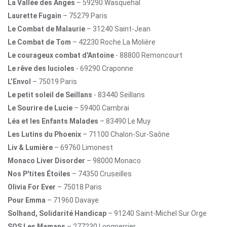
La Vallée des Anges
– 59290 Wasquehal
Laurette Fugain
– 75279 Paris
Le Combat de Malaurie
– 31240 Saint-Jean
Le Combat de Tom
– 42230 Roche La Molière
Le courageux combat d'Antoine
- 88800 Remoncourt
Le rêve des lucioles
- 69290 Craponne
L’Envol
– 75019 Paris
Le petit soleil de Seillans
- 83440 Seillans
Le Sourire de Lucie
– 59400 Cambrai
Léa et les Enfants Malades
– 83490 Le Muy
Les Lutins du Phoenix
– 71100 Chalon-Sur-Saône
Liv & Lumière
– 69760 Limonest
Monaco Liver Disorder
– 98000 Monaco
Nos P'tites Étoiles
– 74350 Cruseilles
Olivia For Ever
– 75018 Paris
Pour Emma
– 71960 Davaye
Solhand, Solidarité Handicap
– 91240 Saint-Michel Sur Orge
SOS Les Mamans
– 277230 Longperrier